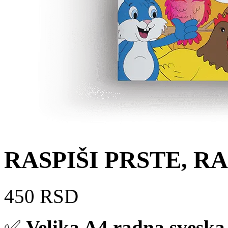
RASPIŠI PRSTE, RA
450
RSD
✅
Velika A4 radna sveska, 